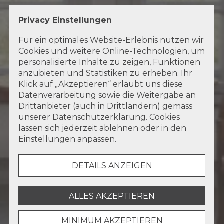
Privacy Einstellungen
Priv
Für ein optimales Website-Erlebnis nutzen wir
E
Cookies und weitere Online-Technologien, um
D
personalisierte Inhalte zu zeigen, Funktionen
d
anzubieten und Statistiken zu erheben. Ihr
ak
Klick auf „Akzeptieren“ erlaubt uns diese
F
Datenverarbeitung sowie die Weitergabe an
D
Drittanbieter (auch in Drittländern) gemäss
N
unserer Datenschutzerklärung. Cookies
L
lassen sich jederzeit ablehnen oder in den
Einstellungen anpassen.
DETAILS ANZEIGEN
ALLES AKZEPTIEREN
MINIMUM AKZEPTIEREN