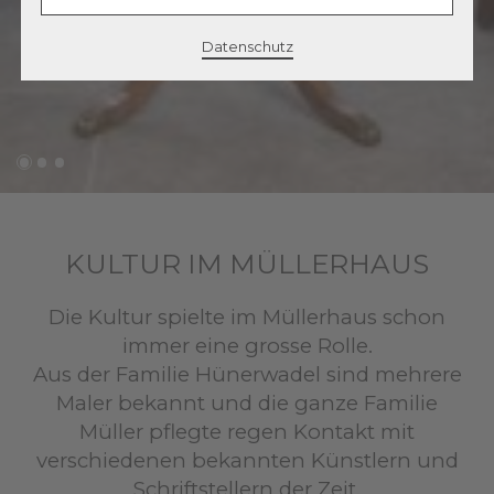
Datenschutz
KULTUR IM MÜLLERHAUS
Die Kultur spielte im Müllerhaus schon
immer eine grosse Rolle.
Aus der Familie Hünerwadel sind mehrere
Maler bekannt und die ganze Familie
Müller pflegte regen Kontakt mit
verschiedenen bekannten Künstlern und
Schriftstellern der Zeit.